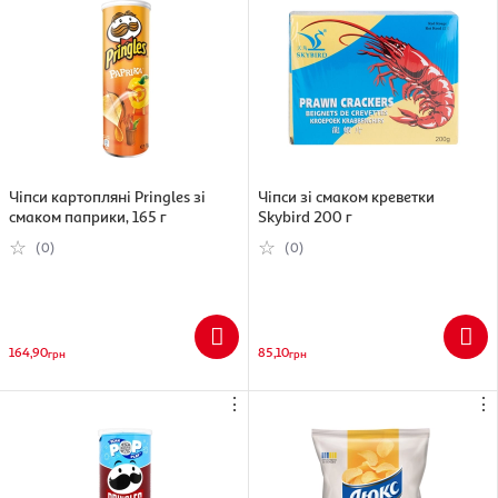
Харчова та енергетична цінність на 100 г:
Калорійність: 566 ккал.
Білки: 25.1 г.
Жири: 35.1 г.
Вуглеводи: 25.1 г.
Чіпси картопляні Pringles зі
Чіпси зі смаком креветки
смаком паприки, 165 г
Skybird 200 г
(0)
(0)
164,90
85,10
грн
грн
⋮
⋮