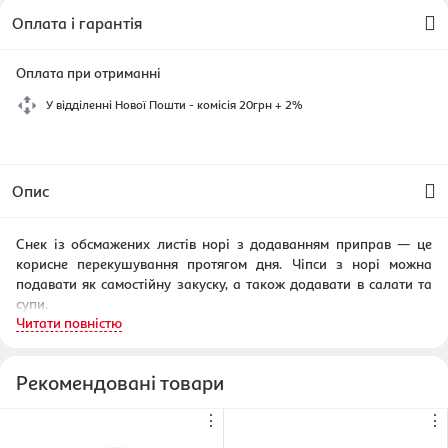
Оплата і гарантія
Оплата при отриманні
У відділенні Нової Пошти - комісія 20грн + 2%
Опис
Снек із обсмажених листів норі з додаванням приправ — це
корисне перекушування протягом дня. Чіпси з норі можна
подавати як самостійну закуску, а також додавати в салати та
супи.
Читати повністю
Тип:
чіпси.
Вага:
4,5 г.
Рекомендовані товари
Упаковка:
вакумна.
Склад:
морські водорості, кукурудзяна олія, кунжутна олія, сіль.
⋮
⋮
Умови зберігання:
при температурі від +1°C до +25°C.