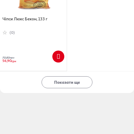
Чіпси Люкс Бекон, 133 г
(0)
70,80
грн
56,90
грн
Показати ще