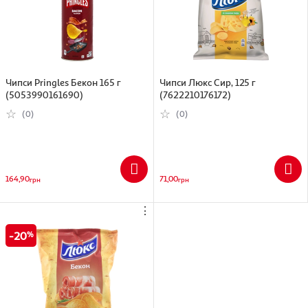
Чипси Pringles Бекон 165 г
Чипси Люкс Сир, 125 г
(5053990161690)
(7622210176172)
(0)
(0)
164,90
71,00
грн
грн
⋮
20