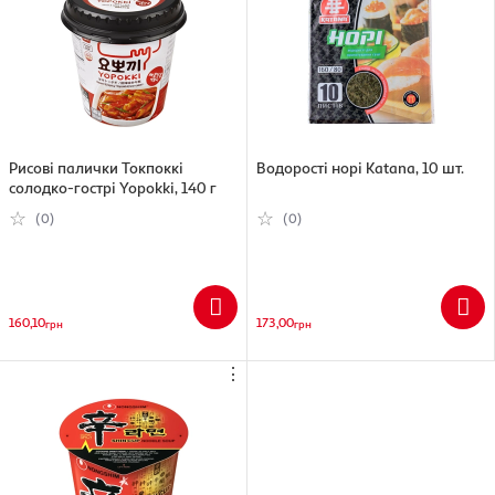
Рисові палички Токпоккі
Водорості норі Katana, 10 шт.
солодко-гострі Yopokki, 140 г
(0)
(0)
160,10
173,00
грн
грн
⋮