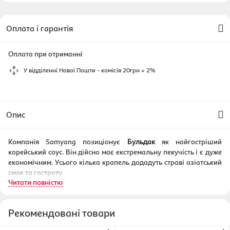
Оплата і гарантія
Оплата при отриманні
У відділенні Нової Пошти - комісія 20грн + 2%
Опис
Компанія Samyang позиціонує
Бульдак
як найгостріший
корейський соус. Він дійсно має екстремальну пекучість і є дуже
економічним. Усього кілька крапель додадуть страві азіатський
смак та гостроту.
Читати повністю
Поле для застосування
соусу Бульдак
досить велике. Його
можна додавати до:
локшини та рису
Рекомендовані товари
овочеві
м'ясу, курці, креветкам