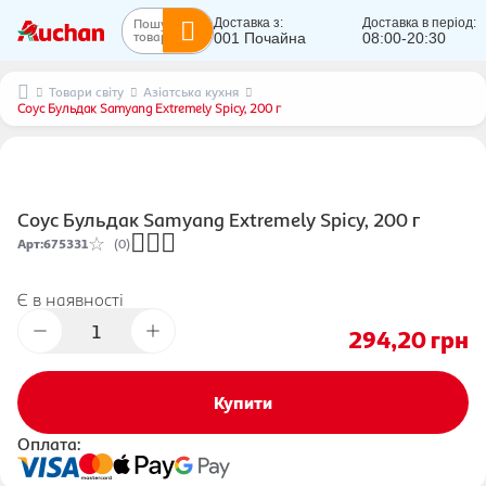
Пошук
Доставка з:
Доставка в період:
товарів...
001 Почайна
08:00-20:30
Товари світу
Азіатська кухня
Соус Бульдак Samyang Extremely Spicy, 200 г
Соус Бульдак Samyang Extremely Spicy, 200 г
Арт
:
675331
(0)
Є в наявності
294,20
грн
Купити
Оплата: